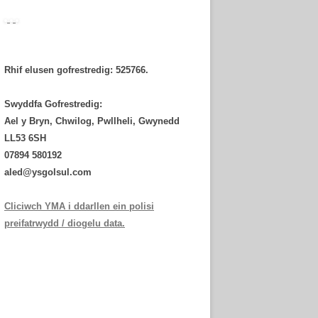
Rhif elusen gofrestredig: 525766.
Swyddfa Gofrestredig:
Ael y Bryn, Chwilog, Pwllheli, Gwynedd
LL53 6SH
‭07894 580192‬
aled@ysgolsul.com
Cliciwch YMA i ddarllen ein polisi
preifatrwydd / diogelu data.