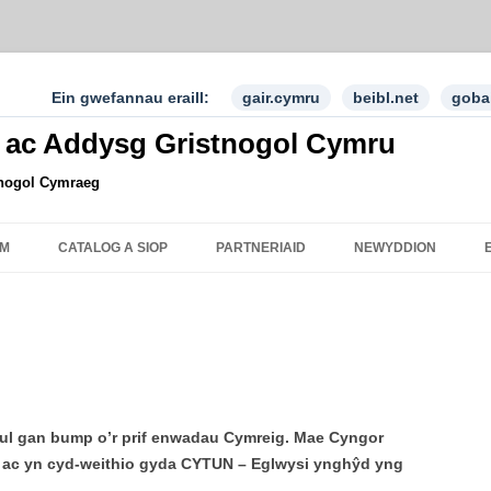
Ein gwefannau eraill:
gair.cymru
beibl.net
goba
 ac Addysg Gristnogol Cymru
tnogol Cymraeg
M
CATALOG A SIOP
PARTNERIAID
NEWYDDION
ul gan bump o’r prif enwadau Cymreig. Mae Cyngor
ol ac yn cyd-weithio gyda CYTUN – Eglwysi ynghŷd yng