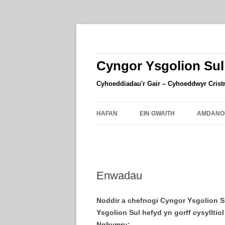
Skip
to
content
Cyngor Ysgolion Sul
Cyhoeddiadau'r Gair – Cyhoeddwyr Cris
HAFAN
EIN GWAITH
AMDANO
Enwadau
Noddir a chefnogi Cyngor Ysgolion S
Ysgolion Sul hefyd yn gorff cysyllti
Nghymru: