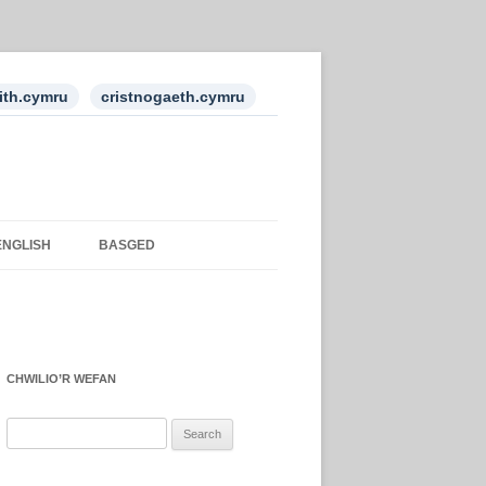
ith.cymru
cristnogaeth.cymru
ENGLISH
BASGED
CHWILIO’R WEFAN
Search
for: