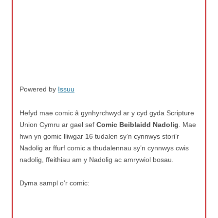
Powered by
Issuu
Hefyd mae comic â gynhyrchwyd ar y cyd gyda Scripture
Union Cymru ar gael sef
Comic Beiblaidd Nadolig
. Mae
hwn yn gomic lliwgar 16 tudalen sy’n cynnwys stori’r
Nadolig ar ffurf comic a thudalennau sy’n cynnwys cwis
nadolig, ffeithiau am y Nadolig ac amrywiol bosau.
Dyma sampl o’r comic: