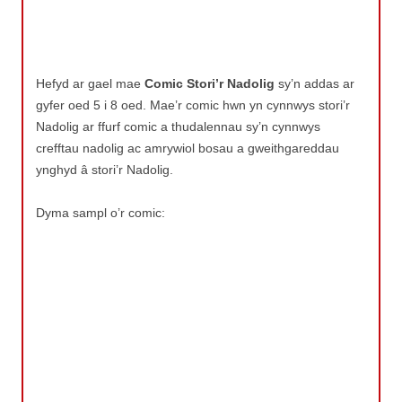
Hefyd ar gael mae
Comic Stori’r Nadolig
sy’n addas ar
gyfer oed 5 i 8 oed. Mae’r comic hwn yn cynnwys stori’r
Nadolig ar ffurf comic a thudalennau sy’n cynnwys
crefftau nadolig ac amrywiol bosau a gweithgareddau
ynghyd â stori’r Nadolig.
Dyma sampl o’r comic: