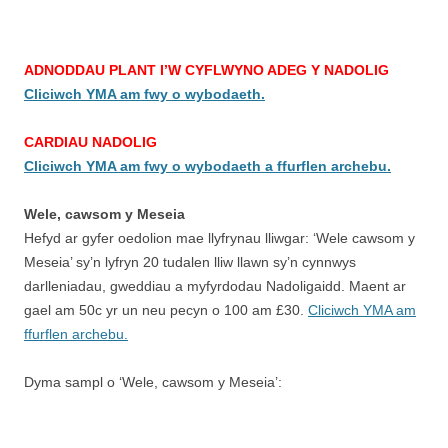
ADNODDAU PLANT I’W CYFLWYNO ADEG Y NADOLIG
Cliciwch YMA am fwy o wybodaeth.
CARDIAU NADOLIG
Cliciwch YMA am fwy o wybodaeth a ffurflen archebu.
Wele, cawsom y Meseia
Hefyd ar gyfer oedolion mae llyfrynau lliwgar: ‘Wele cawsom y
Meseia’ sy’n lyfryn 20 tudalen lliw llawn sy’n cynnwys
darlleniadau, gweddiau a myfyrdodau Nadoligaidd. Maent ar
gael am 50c yr un neu pecyn o 100 am £30.
Cliciwch YMA am
ffurflen archebu.
Dyma sampl o ‘Wele, cawsom y Meseia’: