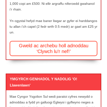
1,000 copi am £500. Ni ellir argraffu niferoedd gwahanol
i’r rhain.
Yn ogystal hefyd mae baner liwgar ar gyfer ei harddangos
tu allan i’ch capel (2 fedr wrth 0.5 medr) ar gael am £25 yr
un.
Gweld ac archebu holl adnoddau
‘Clywch lu’r nef!’
YMGYRCH GENHADOL Y NADOLIG 'O!
Llawenlawn'
Mae Cyngor Ysgolion Sul wedi paratoi cyfres newydd o
adnoddau a fydd yn galluogi Eglwysi i gyflwyno neges a