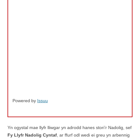
Powered by
Issuu
Yn ogystal mae llyfr lliwgar yn adrodd hanes stori’r Nadolig, sef
Fy Llyfr Nadolig Cyntaf
, ar ffurf odl wedi ei greu yn arbennig