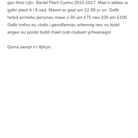
gan Anni Llŷn, Bardd Plant Cymru 2015-2017. Mae’n addas ar
gyfer plant 4 i 8 oed. Maent ar gael am £2.99 yr un. Gellir
hefyd archebu pecynau mawr o 50 am £75 neu 100 am £100.
Gellir trefnu eu cludo i ganolfannau arbennig neu os bydd
angen eu postio bydd rhaid codi cludiant ychwanegol.
Dyma sampl o’r llyfryn: