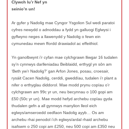
Clywch lu’r Nef yn
seinio’n un!
Ar gyfer y Nadolig mae Cyngor Ysgolion Sul wedi paratoi
cyfres newydd o adnoddau a fydd yn galluogi Eglwysi i
gyflwyno neges a llawenydd y Nadolig o fewn ein
cymunedau mewn ffordd drawiadol ac effeithiol.
Yn ganolbwynt i’r cyfan mae cylchgrawn lliwgar 16 tudalen
sy’n cynnwys darlleniadau Beiblaidd, erthygl yn sôn am
‘Beth yw’r Nadolig?’ gan Arfon Jones, posau, croesair,
rysáit Cacen Nadolig, cerddi, gweddïau, tudalen i’r plant a
nifer o erthyglau diddorol. Mae modd prynu copïau o’r
cylchgrawn am 99c yr un, neu becynnau o 100 gopi am
£50 (50c yr un). Mae modd hefyd archebu copïau gyda
thudalen gefn a all gynnwys manylion lleol eich
eglwys/amseroedd oedfaon Nadolig ayyb… Os am
archebu rhai penodol i’ch eglwys/ardal rhaid archebu
isafswm o 250 copi am £250, neu 500 copi am £350 neu