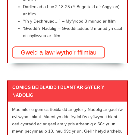
Darlleniad o Luc 2:18-25 (Y Bugeiliaid a’r Angylion)
ar ffilm
‘Yn y Dechreuad…’ – Myfyrdod 3 munud ar ffilm
‘Gweddi’r Nadolig’ – Gweddi addas 3 munud yn cael
ei chyflwyno ar ffilm
Gweld a lawrlwytho’r ffilmiau
COMICS BEIBLAIDD I BLANT AR GYFER Y
NADOLIG
Mae nifer o gomics Beiblaidd ar gyfer y Nadolig ar gael i’w
cyflwyno i blant. Maent yn ddelfrydol i’w cyflwyno i blant
oed cynradd ac ar gael am y pris arbennig o 60c yr un
mewn pecynnau o 10, neu 99c yr un. Gellir hefyd archebu