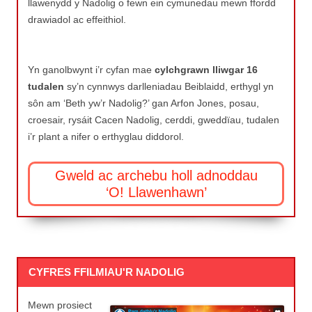
llawenydd y Nadolig o fewn ein cymunedau mewn ffordd
drawiadol ac effeithiol.
Yn ganolbwynt i’r cyfan mae
cylchgrawn lliwgar 16
tudalen
sy’n cynnwys darlleniadau Beiblaidd, erthygl yn
sôn am ‘Beth yw’r Nadolig?’ gan Arfon Jones, posau,
croesair, rysáit Cacen Nadolig, cerddi, gweddïau, tudalen
i’r plant a nifer o erthyglau diddorol.
Gweld ac archebu holl adnoddau
‘O! Llawenhawn’
CYFRES FFILMIAU'R NADOLIG
Mewn prosiect