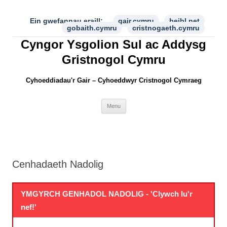
Skip
to
content
Ein gwefannau eraill:
gair.cymru
beibl.net
gobaith.cymru
cristnogaeth.cymru
Cyngor Ysgolion Sul ac Addysg
Gristnogol Cymru
Cyhoeddiadau'r Gair – Cyhoeddwyr Cristnogol Cymraeg
Menu
Cenhadaeth Nadolig
YMGYRCH GENHADOL NADOLIG - 'Clywch lu'r
nef!'