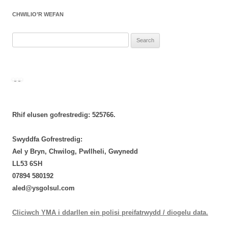
CHWILIO’R WEFAN
Search
for:
Rhif elusen gofrestredig: 525766.
Swyddfa Gofrestredig:
Ael y Bryn, Chwilog, Pwllheli, Gwynedd
LL53 6SH
‭07894 580192‬
aled@ysgolsul.com
Cliciwch YMA i ddarllen ein polisi preifatrwydd / diogelu data.