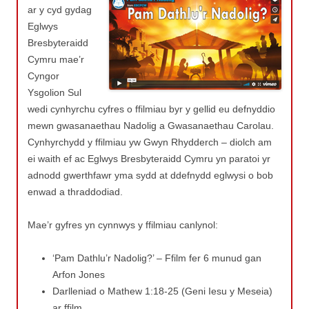
ar y cyd gydag
Eglwys
Bresbyteraidd
Cymru mae’r
Cyngor
Ysgolion Sul
wedi cynhyrchu cyfres o ffilmiau byr y gellid eu defnyddio
mewn gwasanaethau Nadolig a Gwasanaethau Carolau.
Cynhyrchydd y ffilmiau yw Gwyn Rhydderch – diolch am
ei waith ef ac Eglwys Bresbyteraidd Cymru yn paratoi yr
adnodd gwerthfawr yma sydd at ddefnydd eglwysi o bob
enwad a thraddodiad.
Mae’r gyfres yn cynnwys y ffilmiau canlynol:
‘Pam Dathlu’r Nadolig?’ – Ffilm fer 6 munud gan
Arfon Jones
Darlleniad o Mathew 1:18-25 (Geni Iesu y Meseia)
ar ffilm