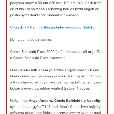
pecynau mawr o 50 am £25 neu 100 am £40. Gellir trefnu
eu cludo i ganolfannau arbennig neu os bydd angen eu
postio bydd rhaid codi cludiant ychwanegol.
Cliciwch YMA am ffurflen archebu adnoddau Nadolig.
Dyma samplau o’r comics:
Comic Beiblaidd Plant 2020 (sef addasiad ac ail-argraffiad
o Comic Beiblaidd Plant blaenorol)
Mae
Seren Bethlehem
yn addas ar gyfer oed 5 i 8 oed.
Mae’r comic hwn yn cynnwys stori’r Nadolig ar ffurf comic
a thudalennau sy’n cynnwys crefftau nadolig ac amrywiol
bosau a gweithgareddau ynghyd â stori’r Nadolig.
Hefyd mae
Arwyr Ancora: Comic Beiblaidd y Nadolig
sy’n addas ar gyfer 7 i 11 oed. Mae’r Comic hwn hefyd yn
cyflwyno plant i app Beiblaidd
Arwyr Ancora
sydd ar gael