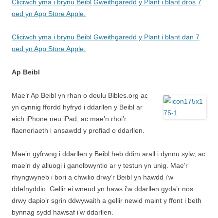
Cliciwch yma i brynu Beibl Gweithgaredd y Plant i blant dros 7
oed yn App Store Apple.
Cliciwch yma i brynu Beibl Gweithgaredd y Plant i blant dan 7
oed yn App Store Apple.
Ap Beibl
Mae’r Ap Beibl yn rhan o deulu Bibles.org ac
yn cynnig ffordd hyfryd i ddarllen y Beibl ar
eich iPhone neu iPad, ac mae’n rhoi’r
flaenoriaeth i ansawdd y profiad o ddarllen.
Mae’n gyfrwng i ddarllen y Beibl heb ddim arall i dynnu sylw, ac
mae’n dy alluogi i ganolbwyntio ar y testun yn unig. Mae’r
rhyngwyneb i bori a chwilio drwy’r Beibl yn hawdd i’w
ddefnyddio. Gellir ei wneud yn haws i’w ddarllen gyda’r nos
drwy dapio’r sgrin ddwywaith a gellir newid maint y ffont i beth
bynnag sydd hawsaf i’w ddarllen.