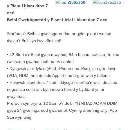
y Plant i blant dros 7
oed
Beibl Gweithgaredd y Plant Lleiaf i blant dan 7 oed
Storïau o’r Beibl a gweithgareddau ar gyfer plant i wneud
dysgu’r Beibl yn fwy effeithiol!
• 42 Stori o’r Beibl gyda mwy nag 84 o bosau, cwisiau, lluniau
i’w lliwio a gwahaniaethau i’w canfod.
• Dysgwch ar ddyfais (iPad, iPhone neu iPod), ar sgrîn fawr
(VGA, HDMI neu deledu Apple) neu argraffwch y taflenni.
• Helpwch blant dros 7 oed i ddysgu’r storïau’n well, deall eu
neges a’u cofio am byth mewn ffordd y byddant yn ei
mwynhau.
Profwch cyn prynu: 12 Stori o’r Beibl YN RHAD AC AM DDIM
gyda 24 gweithgaredd gwahanol. Cynnig arbennig ar yr App
Store yn unig!